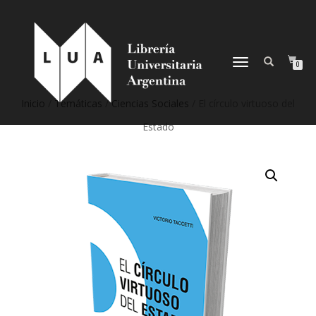
NAVEGACIÓN
0
DESPLEGABLE
Inicio
/
Temáticas
/
Ciencias Sociales
/ El círculo virtuoso del
Estado