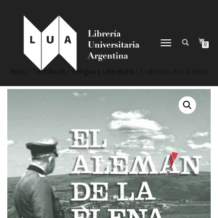
NAVEGACIÓN
0
DESPLEGABLE
Inicio
/
Temáticas
/
Lengua y Literatura
/ El alemán de La Elena