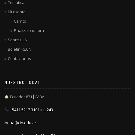
Temáticas
Mi cuenta
Carrito
Finalizar compra
Sobre LUA
Boletín REUN
Contactanos
NUESTRO LOCAL
Ecuador 871┃CABA
+5411 5217-3101 int. 243
✉ lua@cin.edu.ar