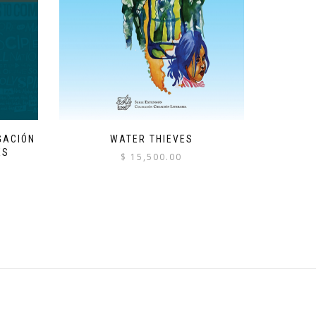
GACIÓN
WATER THIEVES
ÉS
$
15,500.00