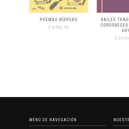
TICA DE
POEMAS NÍSPERO
BAILES TRAD
CIONES
CORDOBESES 
$
8,000.00
HO
00
$
24,00
MENÚ DE NAVEGACIÓN
NUEST