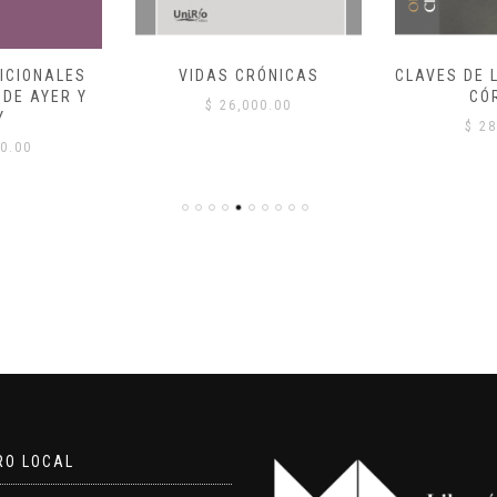
ICIONALES
VIDAS CRÓNICAS
CLAVES DE 
DE AYER Y
CÓ
$
26,000.00
Y
$
28
0.00
RO LOCAL