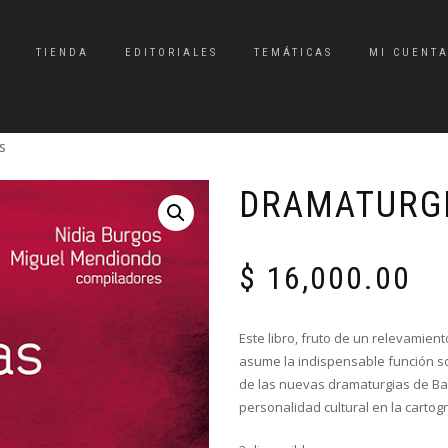
TIENDA
EDITORIALES
TEMÁTICAS
MI CUENT
s
DRAMATURGI
$
16,000.00
Este libro, fruto de un relevamien
asume la indispensable función so
de las nuevas dramaturgias de Bah
personalidad cultural en la cartog