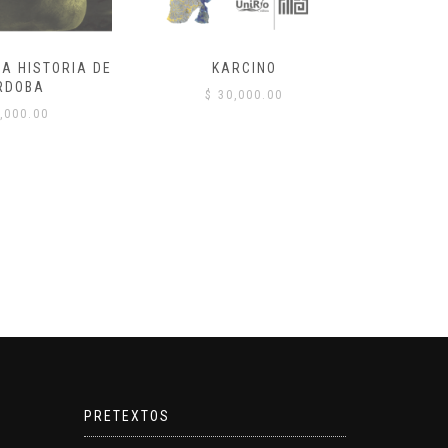
LA HISTORIA DE
KARCINO
JÓVENES
RDOBA
$
30,000.00
$
,000.00
PRETEXTOS