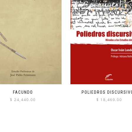
FACUNDO
POLIEDROS DISCURSIV
$
24,440.00
$
18,469.00