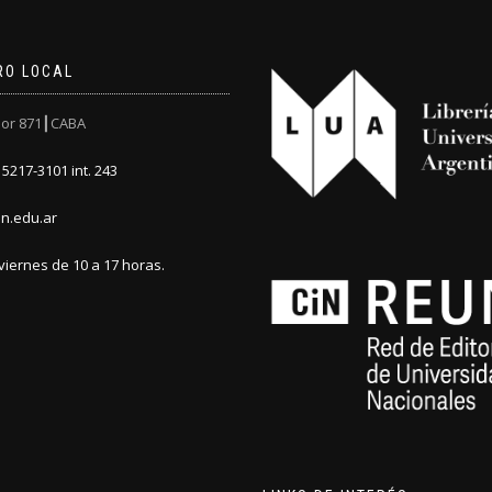
RO LOCAL
or 871┃CABA
5217-3101 int. 243
n.edu.ar
viernes de 10 a 17 horas.