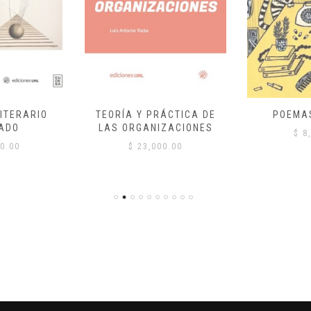
ITERARIO
TEORÍA Y PRÁCTICA DE
POEMA
ADO
LAS ORGANIZACIONES
$
8,
0.00
$
23,000.00