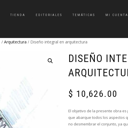
TIENDA
EDITORIALES
TEMÁTICAS
MI CUENT
o
/
Arquitectura
/ Diseño integral en arquitectura
DISEÑO INT
ARQUITECTU
$
10,626.00
El objetivo de la presente obra e
que abarque todos los aspectos qu
no desmembrar el conjunto, ya qu