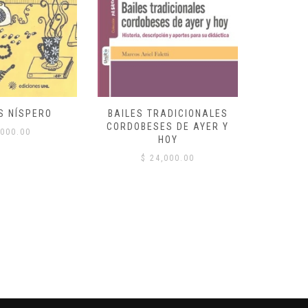
S NÍSPERO
BAILES TRADICIONALES
VID
CORDOBESES DE AYER Y
000.00
$
HOY
$
24,000.00