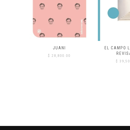
 COMÚN
JUANI
EL CAMPO L
REVIS
00
$
28,800.00
$
39,50