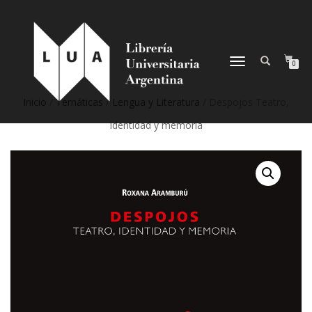
NAVEGACIÓN
0
DESPLEGABLE
Inicio
/
Temáticas
/
Lengua y Literatura
/ Despojos Teatro,
identidad y memoria