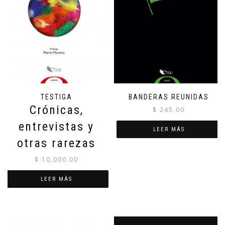
TESTIGA
BANDERAS REUNIDAS
Crónicas,
$
245.00
entrevistas y
LEER MÁS
otras rarezas
$
10,000.00
LEER MÁS