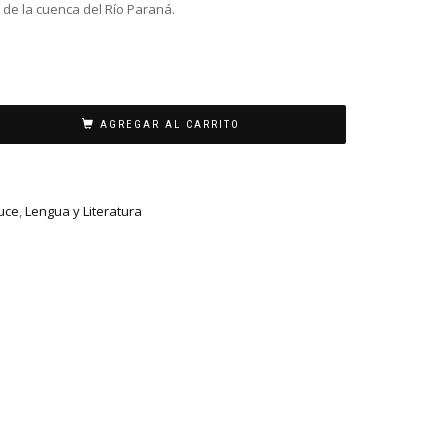
 de la cuenca del Río Paraná.
AGREGAR AL CARRITO
auce
,
Lengua y Literatura