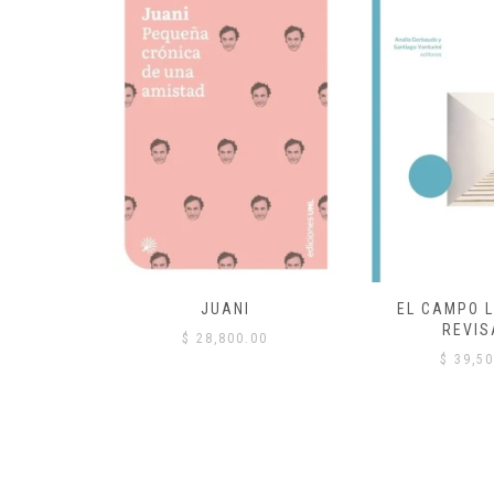
 COMÚN
JUANI
EL CAMPO L
REVIS
00
$
28,800.00
$
39,50