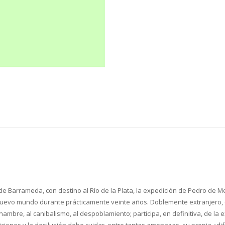
 de Barrameda, con destino al Río de la Plata, la expedición de Pedro d
 nuevo mundo durante prácticamente veinte años. Doblemente extranjero, e
ambre, al canibalismo, al despoblamiento; participa, en definitiva, de la
raiciones y la desilusión debe cuidar, entre tantas amenazas, su propia «di