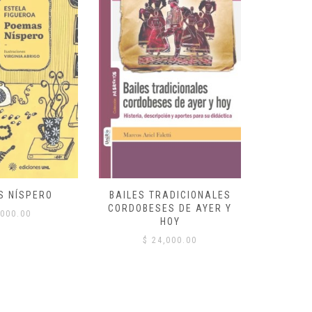
S NÍSPERO
BAILES TRADICIONALES
VID
CORDOBESES DE AYER Y
000.00
$
HOY
$
24,000.00