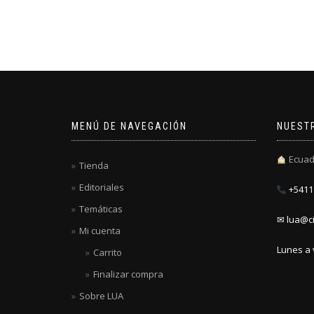
MENÚ DE NAVEGACIÓN
NUEST
Ecuad
Tienda
Editoriales
+5411 
Temáticas
✉ lua@ci
Mi cuenta
Lunes a 
Carrito
Finalizar compra
Sobre LUA