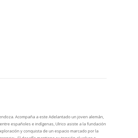
e Mendoza. Acompaña a este Adelantado un joven alemán,
ntre españoles e indígenas, Ulrico asiste a la fundación
 exploración y conquista de un espacio marcado por la
ferencia». El desafío mantiene su tensión al volver a