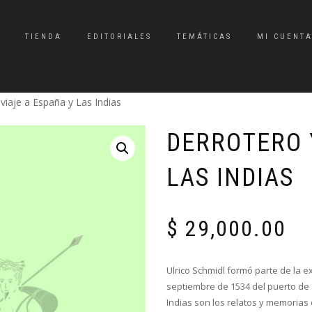
TIENDA
EDITORIALES
TEMÁTICAS
MI CUENT
viaje a España y Las Indias
DERROTERO 
LAS INDIAS
$
29,000.00
Ulrico Schmidl formó parte de la 
septiembre de 1534 del puerto de 
Indias son los relatos y memorias 