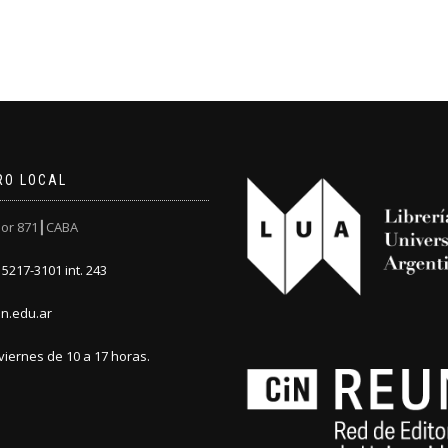
RO LOCAL
or 871┃CABA
5217-3101 int. 243
n.edu.ar
viernes de 10 a 17 horas.