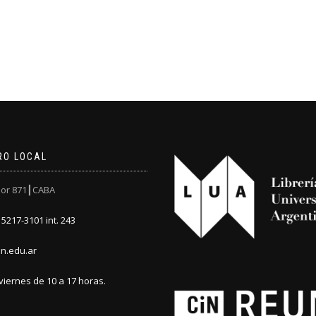
RO LOCAL
or 871┃CABA
5217-3101 int. 243
n.edu.ar
viernes de 10 a 17 horas.