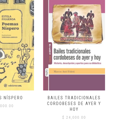
S NÍSPERO
BAILES TRADICIONALES
VID
CORDOBESES DE AYER Y
000.00
$
HOY
$
24,000.00