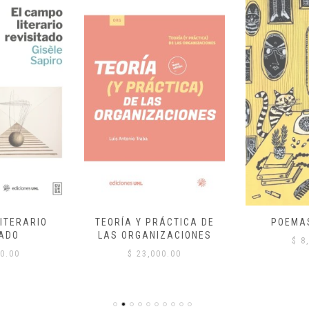
ITERARIO
TEORÍA Y PRÁCTICA DE
POEMA
ADO
LAS ORGANIZACIONES
$
8,
0.00
$
23,000.00