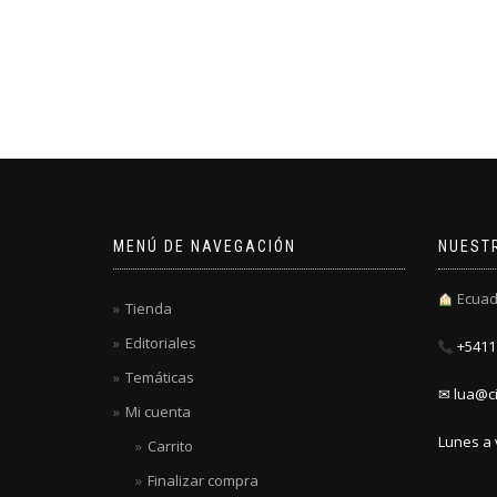
MENÚ DE NAVEGACIÓN
NUEST
Ecuad
Tienda
Editoriales
+5411 
Temáticas
✉ lua@ci
Mi cuenta
Lunes a 
Carrito
Finalizar compra