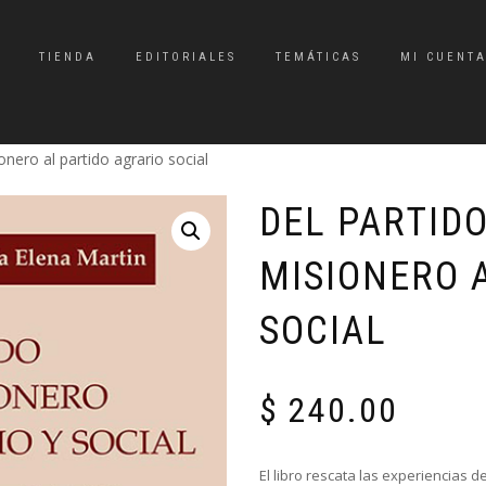
TIENDA
EDITORIALES
TEMÁTICAS
MI CUENT
onero al partido agrario social
DEL PARTID
MISIONERO 
SOCIAL
$
240.00
El libro rescata las experiencias d