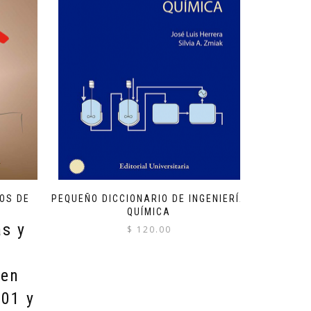
POS DE
PEQUEÑO DICCIONARIO DE INGENIERÍA
QUÍMICA
as y
$
120.00
 en
001 y