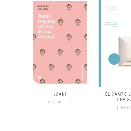
 COMÚN
JUANI
EL CAMPO L
REVIS
00
$
28,800.00
$
39,50