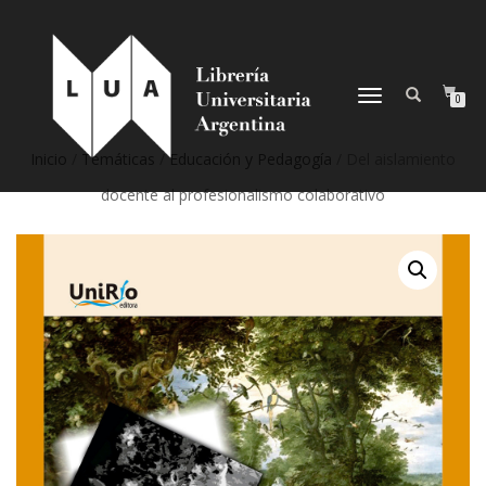
NAVEGACIÓN
0
DESPLEGABLE
Inicio
/
Temáticas
/
Educación y Pedagogía
/ Del aislamiento
docente al profesionalismo colaborativo