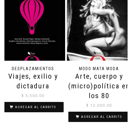
DESPLAZAMIENTOS
MODO MATA MODA
Viajes, exilio y
Arte, cuerpo y
dictadura
(micro)política en
los 80
$
5,500.00
$
12,000.00
AGREGAR AL CARRITO
AGREGAR AL CARRITO