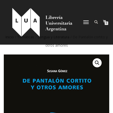
NAVEGACIÓN
0
DESPLEGABLE
Inicio
/
Temáticas
/
Lengua y Literatura
/ De Pantalón cortito y
otros amores