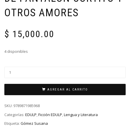
OTROS AMORES
$
15,000.00
4 disponibles
AGREGAR AL CARRITO
SKU:
9789871985968
Categorías:
EDULP
,
Ficción EDULP
,
Lengua y Literatura
Etiqueta:
Gómez Susana