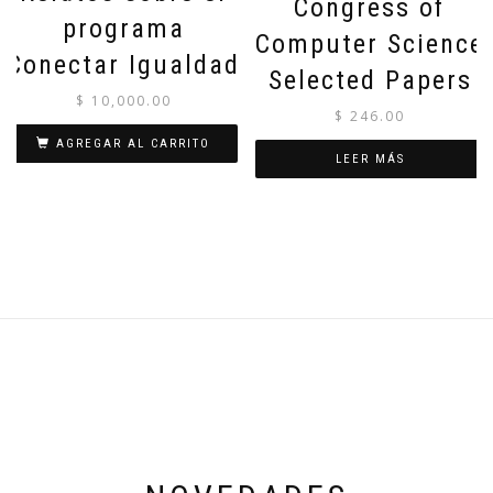
Congress of
programa
Computer Science
Conectar Igualdad
Selected Papers
$
10,000.00
$
246.00
AGREGAR AL CARRITO
LEER MÁS