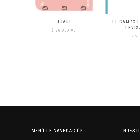
 COMÚN
JUANI
EL CAMPO L
REVIS
00
$
28,800.00
$
39,50
MENÚ DE NAVEGACIÓN
NUEST