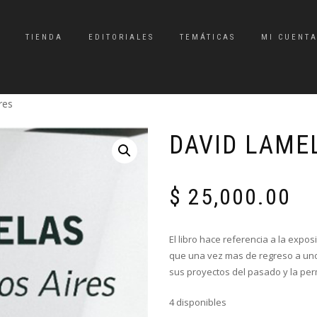
TIENDA
EDITORIALES
TEMÁTICAS
MI CUENT
res
DAVID LAME
$
25,000.00
El libro hace referencia a la exp
que una vez mas de regreso a uno 
sus proyectos del pasado y la per
4 disponibles