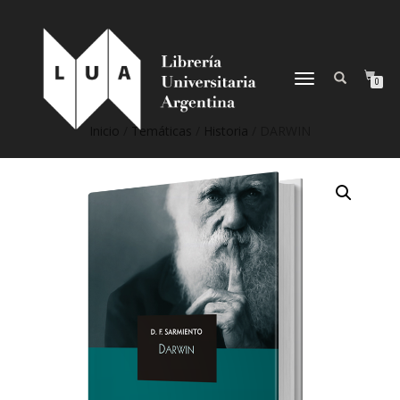
NAVEGACIÓN
0
DESPLEGABLE
Inicio
/
Temáticas
/
Historia
/ DARWIN