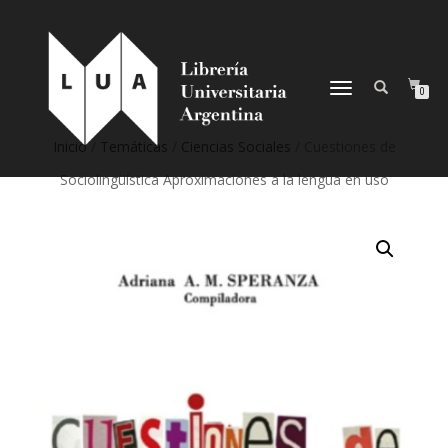
NAVEGACIÓN
0
DESPLEGABLE
Inicio
/
Temáticas
/
Ciencias Sociales
/ Cuestiones de
Sociolingüística Aproximaciones a la lengua en uso