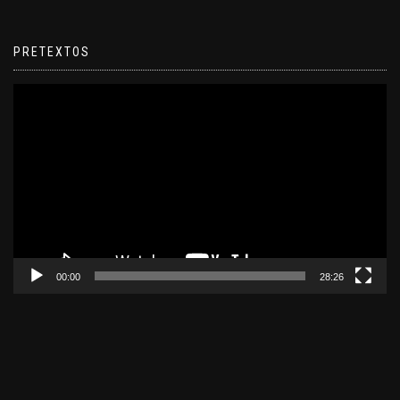
PRETEXTOS
Reproductor
de
video
00:00
28:26