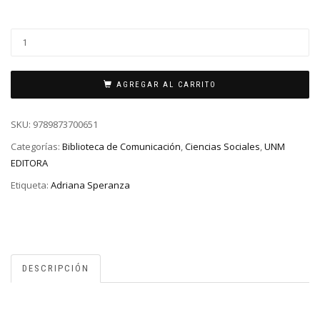
AGREGAR AL CARRITO
SKU:
9789873700651
Categorías:
Biblioteca de Comunicación
,
Ciencias Sociales
,
UNM
EDITORA
Etiqueta:
Adriana Speranza
DESCRIPCIÓN