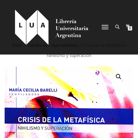
NAVEGACIÓN
0
DESPLEGABLE
Inicio
/
Temáticas
/
Humanidades
/ Crisis de la metafísica
Nihilismo y superación