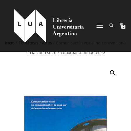
NAVEGACIÓN
0
DESPLEGABLE
Inicio
/
Temáticas
/
Artes
/ Comunicación visual no convencional
en la zona sur del conurbano bonaerense