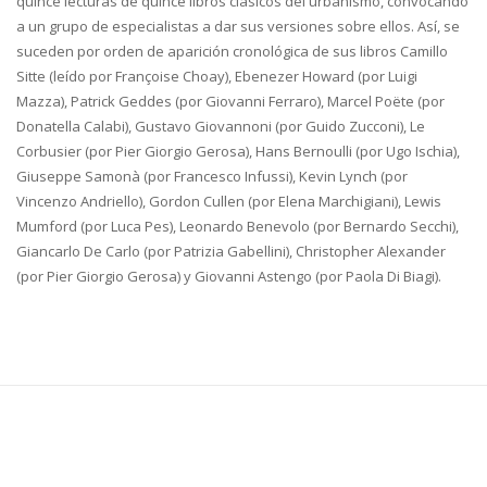
quince lecturas de quince libros clásicos del urbanismo, convocando
a un grupo de especialistas a dar sus versiones sobre ellos. Así, se
suceden por orden de aparición cronológica de sus libros Camillo
Sitte (leído por Françoise Choay), Ebenezer Howard (por Luigi
Mazza), Patrick Geddes (por Giovanni Ferraro), Marcel Poëte (por
Donatella Calabi), Gustavo Giovannoni (por Guido Zucconi), Le
Corbusier (por Pier Giorgio Gerosa), Hans Bernoulli (por Ugo Ischia),
Giuseppe Samonà (por Francesco Infussi), Kevin Lynch (por
Vincenzo Andriello), Gordon Cullen (por Elena Marchigiani), Lewis
Mumford (por Luca Pes), Leonardo Benevolo (por Bernardo Secchi),
Giancarlo De Carlo (por Patrizia Gabellini), Christopher Alexander
(por Pier Giorgio Gerosa) y Giovanni Astengo (por Paola Di Biagi).