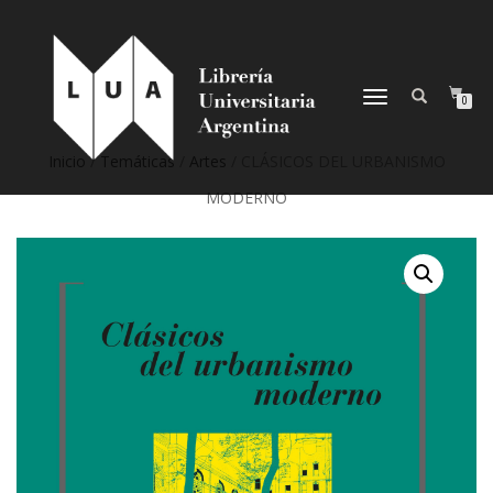
NAVEGACIÓN
0
DESPLEGABLE
Inicio
/
Temáticas
/
Artes
/ CLÁSICOS DEL URBANISMO
MODERNO