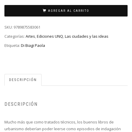
AGREGAR AL CARRITO
SKU:
9789875583061
Categorías:
Artes
,
Ediciones UNQ
,
Las ciudades y las ideas
Etiqueta:
Di Biagi Paola
DESCRIPCIÓN
DESCRIPCIÓN
Mucho más que como tratados técnicos, los buenos libros de
urbanismo deberían poder leerse como episodios de indagación