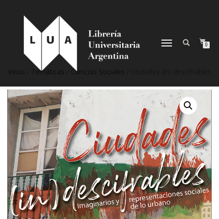
NAVEGACIÓN
0
DESPLEGABLE
Inicio
/
Temáticas
/
Ciencias Sociales
/ Ciudades (in) descifrables