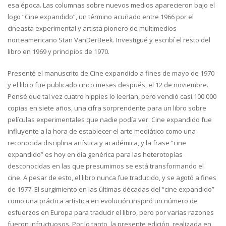
esa época. Las columnas sobre nuevos medios aparecieron bajo el
logo “Cine expandido”, un término acuñado entre 1966 por el
cineasta experimental y artista pionero de multimedios
norteamericano Stan VanDerBeek. Investigué y escribí el resto del
libro en 1969 y principios de 1970.
Presenté el manuscrito de Cine expandido a fines de mayo de 1970
y el libro fue publicado cinco meses después, el 12 de noviembre.
Pensé que tal vez cuatro hippies lo leerían, pero vendió casi 100.000
copias en siete años, una cifra sorprendente para un libro sobre
películas experimentales que nadie podía ver. Cine expandido fue
influyente a la hora de establecer el arte mediático como una
reconocida disciplina artística y académica, y la frase “cine
expandido” es hoy en día genérica para las heterotopías
desconocidas en las que presumimos se está transformando el
cine. A pesar de esto, el libro nunca fue traducido, y se agotó a fines
de 1977. El surgimiento en las últimas décadas del “cine expandido”
como una práctica artística en evolución inspiró un número de
esfuerzos en Europa para traducir el libro, pero por varias razones
fueron infructuosos. Por lo tanto, la presente edición, realizada en