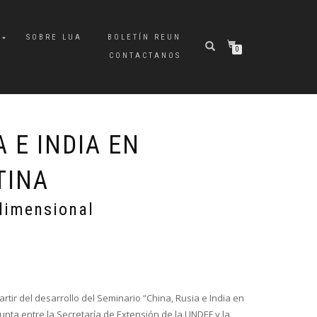
A
SOBRE LUA
BOLETÍN REUN
0
CONTACTANOS
A E INDIA EN
TINA
dimensional
rtir del desarrollo del Seminario “China, Rusia e India en
junta entre la Secretaría de Extensión de la UNDEF y la