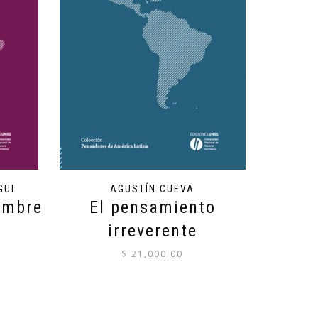
GUI
AGUSTÍN CUEVA
ombre
El pensamiento
irreverente
$
21,000.00