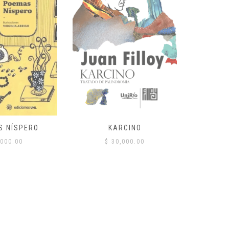
S NÍSPERO
KARCINO
BAILES
CORDOB
000.00
$
30,000.00
$