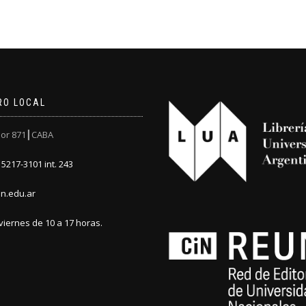
RO LOCAL
or 871┃CABA
5217-3101 int. 243
n.edu.ar
viernes de 10 a 17 horas.