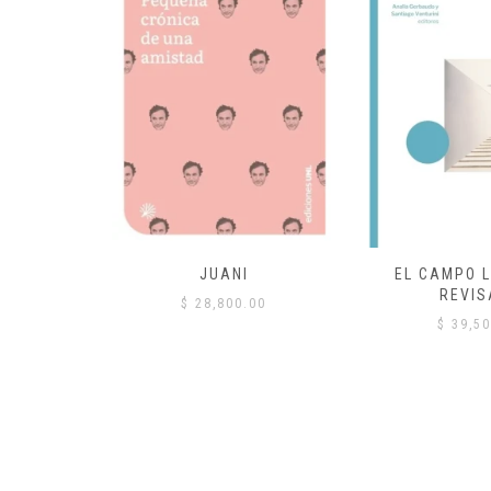
 COMÚN
JUANI
EL CAMPO L
REVIS
00
$
28,800.00
$
39,50