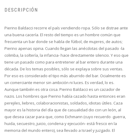
DESCRIPCIÓN
Pierino Baldacci recorre el país vendiendo ropa. Sólo se distrae ante
una buena cacería. El resto del tiempo es un hombre común que
frecuenta un bar donde se habla de fútbol, de mujeres, de autos;
Pierino apenas opina. Cuando llegan las anécdotas del pasado -la
colimba, la soltería, la infancia- hace directamente silencio. Y eso que
tiene un pasado como para entretener al bar entero durante una
década. De los temas posibles, sólo se explaya sobre sus ventas.
Por eso es considerado el tipo más aburrido del bar. Ocialmente es
un comerciante menor sin ambición ni luces. Es verdad, lo es.
Aunque también es otra cosa. Pierino Baldacci es un cazador de
nazis. Los hombres que Pierino había cazado hasta entonces eran
perejiles, liebres, colaboracionistas, soldados, idiotas útiles. Caza
mayor es la historia del día que de casualidad dio con un león, al
que desea cazar para que, como Eichmann (cuyo recuerdo -guerra,
huida, secuestro, juicio, condena y ejecución- está fresco en la
memoria del mundo entero), sea llevado a Israel y juzgado. El