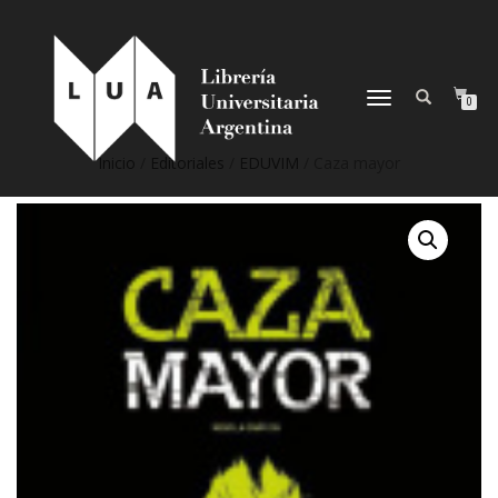
NAVEGACIÓN
0
DESPLEGABLE
Inicio
/
Editoriales
/
EDUVIM
/ Caza mayor