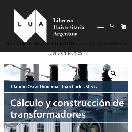
NAVEGACIÓN
0
DESPLEGABLE
Inicio
/
Temáticas
/
Ciencias Exactas
/ Cálculo y construcción de
transformadores