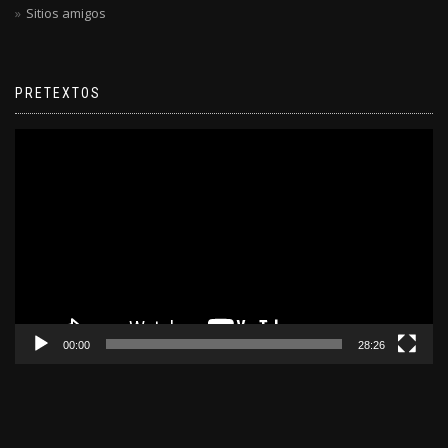
Sitios amigos
PRETEXTOS
Reproductor
de
video
00:00
28:26