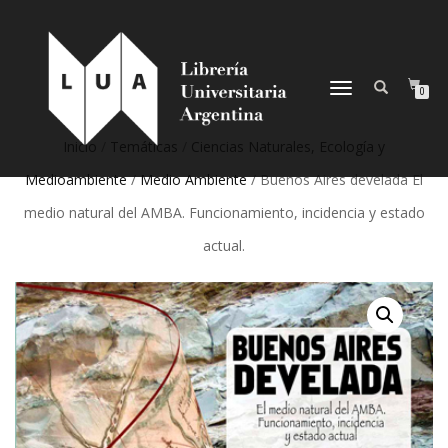
NAVEGACIÓN
0
DESPLEGABLE
Inicio
/
Temáticas
/
Ciencias Naturales, Ecología y
Medioambiente
/
Medio Ambiente
/ Buenos Aires develada El
medio natural del AMBA. Funcionamiento, incidencia y estado
actual.