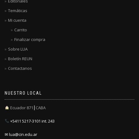
Editoriales
Temáticas
Mi cuenta
Carrito
Finalizar compra
Sobre LUA
Boletín REUN
Contactanos
NUESTRO LOCAL
Ecuador 871┃CABA
+5411 5217-3101 int. 243
✉ lua@cin.edu.ar