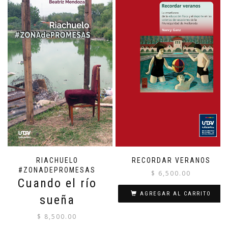
RIACHUELO
RECORDAR VERANOS
#ZONADEPROMESAS
$
6,500.00
Cuando el río
AGREGAR AL CARRITO
sueña
$
8,500.00