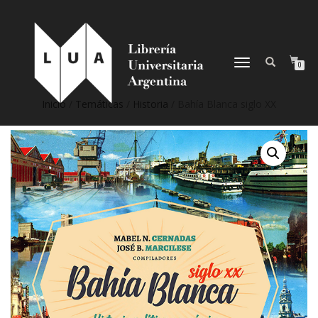
NAVEGACIÓN
0
DESPLEGABLE
Inicio
/
Temáticas
/
Historia
/ Bahía Blanca siglo XX