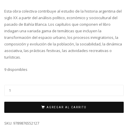
Esta obra colectiva contribuye al estudio de la historia argentina del
siglo XX a partir del análisis político, económico y sociocultural del
pasado de Bahía Blanca. Los capítulos que componen el libro
indagan una variada gama de temáticas que incluyen la
transformación del espacio urbano, los procesos inmigratorios, la
composición y evolución de la población, la sociabilidad, la dinámica
asociativa, las prácticas festivas, las actividades recreativas o
turísticas.
9 disponibles
AGREGAR AL CARRITO
SKU:
9789876552127