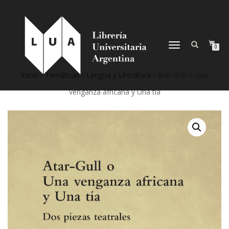
NAVEGACIÓN
0
DESPLEGABLE
Inicio
/
Temáticas
/
Lengua y Literatura
/ Atar-Gull o Una
venganza africana y Una tía