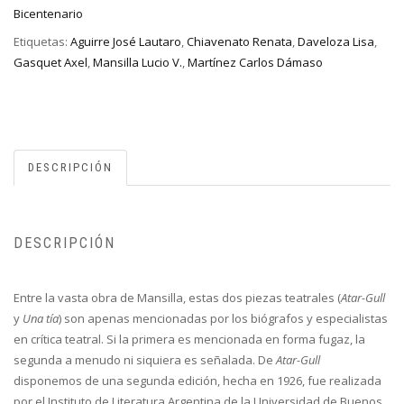
Bicentenario
Etiquetas:
Aguirre José Lautaro
,
Chiavenato Renata
,
Daveloza Lisa
,
Gasquet Axel
,
Mansilla Lucio V.
,
Martínez Carlos Dámaso
DESCRIPCIÓN
DESCRIPCIÓN
Entre la vasta obra de Mansilla, estas dos piezas teatrales (
Atar-Gull
y
Una tía
) son apenas mencionadas por los biógrafos y especialistas
en crítica teatral. Si la primera es mencionada en forma fugaz, la
segunda a menudo ni siquiera es señalada. De
Atar-Gull
disponemos de una segunda edición, hecha en 1926, fue realizada
por el Instituto de Literatura Argentina de la Universidad de Buenos