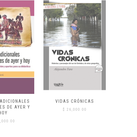
RADICIONALES
VIDAS CRÓNICAS
CLAVES D
ES DE AYER Y
$
26,000.00
HOY
$
,000.00