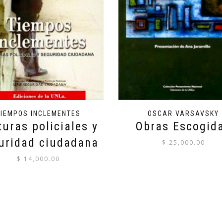
TIEMPOS INCLEMENTES
OSCAR VARSAVSKY
turas policiales y
Obras Escogid
uridad ciudadana
$
25,000.00
$
14,000.00