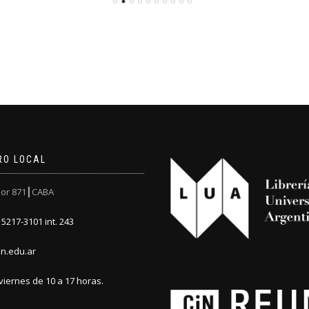
RO LOCAL
or 871┃CABA
5217-3101 int. 243
n.edu.ar
viernes de 10 a 17 horas.