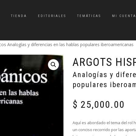
TIENDA
EDITORIALES
TEMÁTICAS
MI CUENT
cos Analogías y diferencias en las hablas populares iberoamericanas
ARGOTS HIS
Analogías y difer
populares iberoa
$
25,000.00
Aquí es abordado el tema del rol hi
un conciso recorrido por las aport