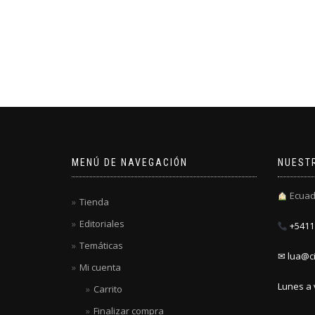
MENÚ DE NAVEGACIÓN
NUEST
Ecuad
Tienda
Editoriales
+5411 
Temáticas
✉ lua@ci
Mi cuenta
Lunes a 
Carrito
Finalizar compra