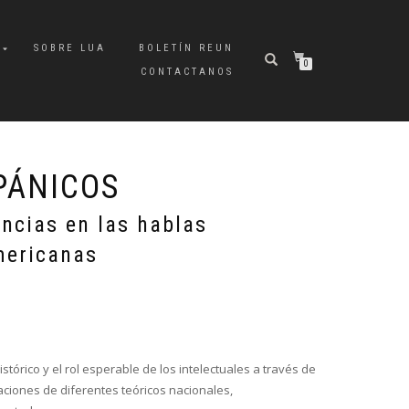
A
SOBRE LUA
BOLETÍN REUN
0
CONTACTANOS
PÁNICOS
encias en las hablas
mericanas
stórico y el rol esperable de los intelectuales a través de
aciones de diferentes teóricos nacionales,