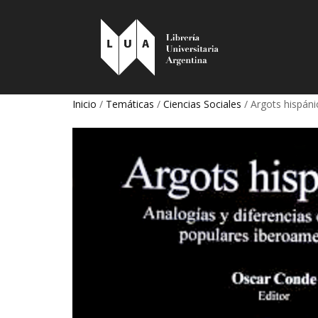
Inicio
/
Temáticas
/
Ciencias Sociales
/ Argots hispáni