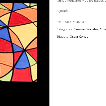
latinoamericanos y de los países c
Agotado
SKU:
9789871987849
Categorías:
Ciencias Sociales
,
Col
Etiqueta:
Oscar Conde