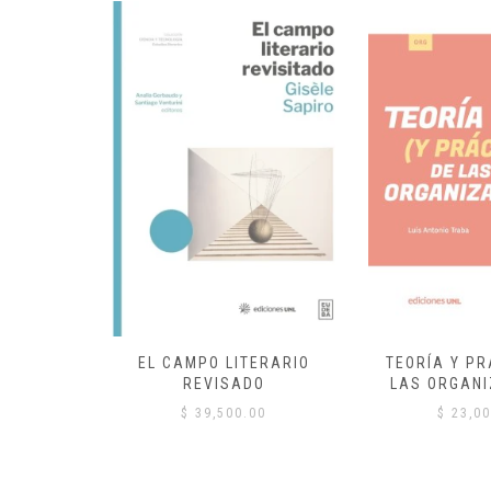
EL CAMPO LITERARIO
TEORÍA Y PR
REVISADO
LAS ORGANI
00
$
39,500.00
$
23,00