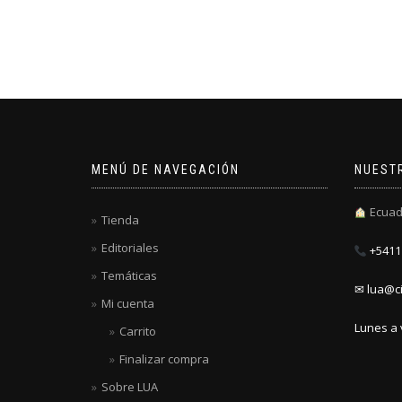
MENÚ DE NAVEGACIÓN
NUEST
Ecuad
Tienda
Editoriales
+5411 
Temáticas
✉ lua@ci
Mi cuenta
Lunes a 
Carrito
Finalizar compra
Sobre LUA