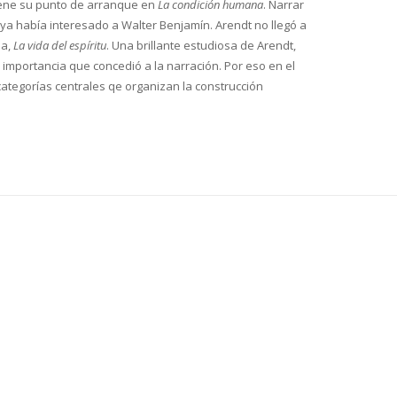
tiene su punto de arranque en
La condición humana
. Narrar
e ya había interesado a Walter Benjamín. Arendt no llegó a
ma,
La vida del espíritu
. Una brillante estudiosa de Arendt,
 importancia que concedió a la narración. Por eso en el
 categorías centrales qe organizan la construcción