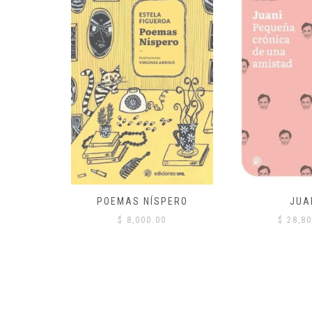
 COMÚN
POEMAS NÍSPERO
JUA
00
$
8,000.00
$
28,80