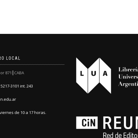
RO LOCAL
or 871┃CABA
5217-3101 int. 243
n.edu.ar
viernes de 10 a 17 horas.