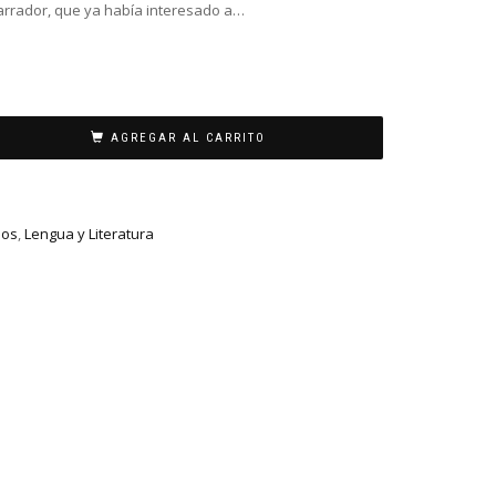
narrador, que ya había interesado a…
AGREGAR AL CARRITO
ios
,
Lengua y Literatura