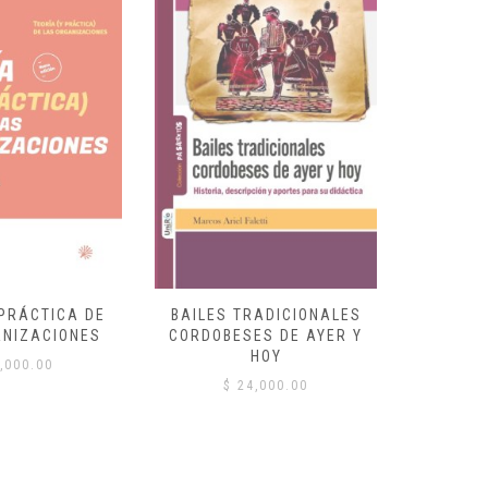
 PRÁCTICA DE
BAILES TRADICIONALES
VID
ANIZACIONES
CORDOBESES DE AYER Y
$
HOY
,000.00
$
24,000.00