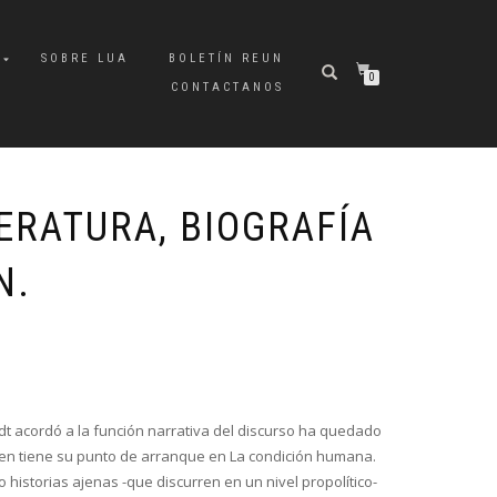
A
SOBRE LUA
BOLETÍN REUN
0
CONTACTANOS
ERATURA, BIOGRAFÍA
N.
dt acordó a la función narrativa del discurso ha quedado
ien tiene su punto de arranque en La condición humana.
o historias ajenas -que discurren en un nivel propolítico-