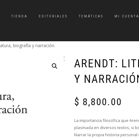
TIENDA
EDITORIALES
TEMÁTICAS
MI CUENT
ratura, biografía y narración.
ARENDT: LIT
Y NARRACIÓ
$
8,800.00
La importancia filosófica que Aren
plasmada en diversos textos, si b
Narrar la propia historia personal 