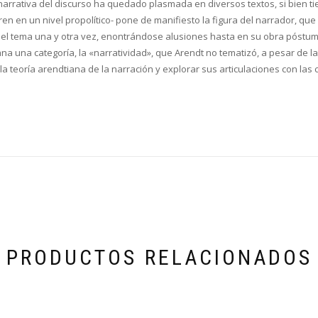
n narrativa del discurso ha quedado plasmada en diversos textos, si bien 
rren en un nivel propolítico- pone de manifiesto la figura del narrador, qu
dó el tema una y otra vez, enontrándose alusiones hasta en su obra póstu
a una categoría, la «narratividad», que Arendt no tematizó, a pesar de la
 la teoría arendtiana de la narración y explorar sus articulaciones con las
PRODUCTOS RELACIONADOS