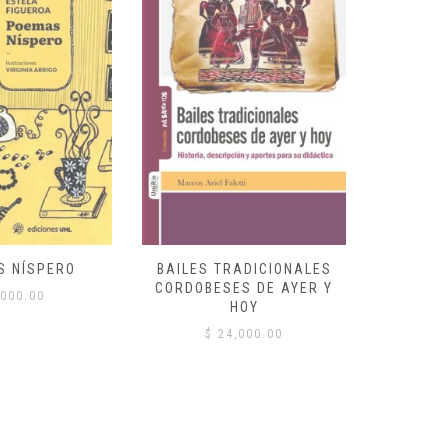
S NÍSPERO
BAILES TRADICIONALES
VID
CORDOBESES DE AYER Y
000.00
$
HOY
$
24,000.00