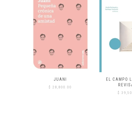
 COMÚN
JUANI
EL CAMPO L
REVIS
00
$
28,800.00
$
39,50