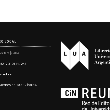
RO LOCAL
or 871┃CABA
5217-3101 int. 243
n.edu.ar
viernes de 10 a 17 horas.