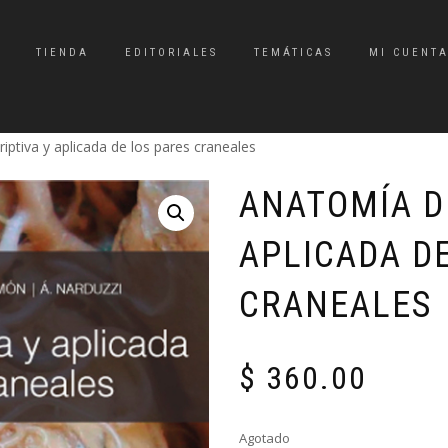
TIENDA
EDITORIALES
TEMÁTICAS
MI CUENT
iptiva y aplicada de los pares craneales
ANATOMÍA D
APLICADA D
CRANEALES
$
360.00
Agotado