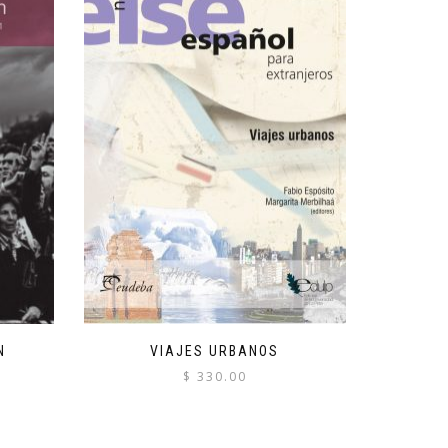
N
VIAJES URBANOS
$
330.00