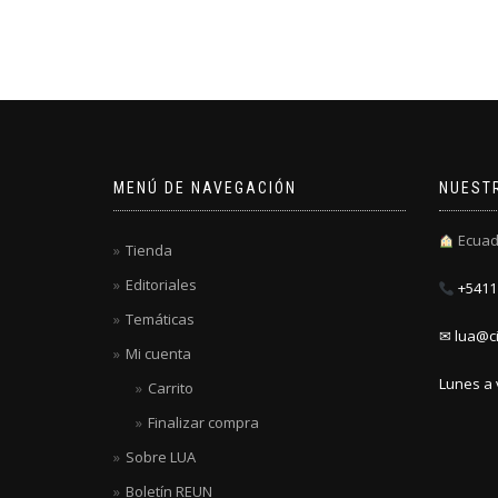
MENÚ DE NAVEGACIÓN
NUEST
Ecuad
Tienda
Editoriales
+5411 
Temáticas
✉ lua@ci
Mi cuenta
Lunes a 
Carrito
Finalizar compra
Sobre LUA
Boletín REUN