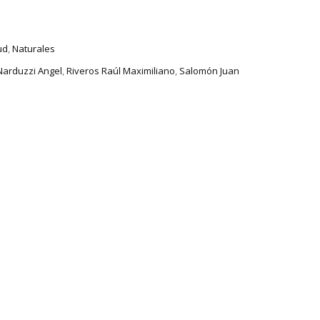
ud
,
Naturales
Narduzzi Angel
,
Riveros Raúl Maximiliano
,
Salomón Juan