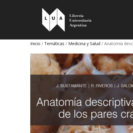
Inicio
/
Temáticas
/
Medicina y Salud
/ Anatomía descr