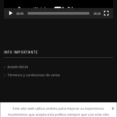
00:00
28:26
INFO IMPORTANTE
Boletín REUN
Términos y condiciones de venta
Este sitio web utiliza cookies para mejorar su experiencia.
X
Asumiremos que acepta esta política siempre que use este sitio