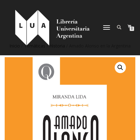
NAVEGACIÓN
0
DESPLEGABLE
Inicio
/
Temáticas
/
Historia
/ Amado Alonso en la Argentina