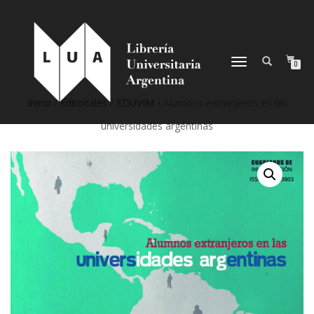
NAVEGACIÓN
0
DESPLEGABLE
Inicio
/
Editoriales
/
EDUVIM
/ Alumnos extranjeros en las
universidades argentinas