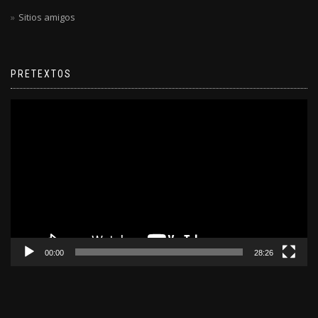
Sitios amigos
PRETEXTOS
Reproductor
de
video
00:00
28:26