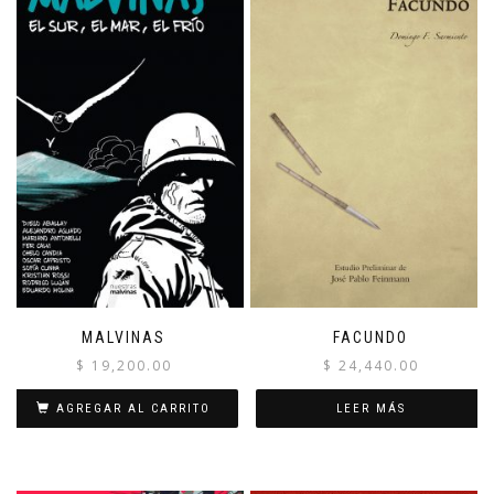
MALVINAS
FACUNDO
$
19,200.00
$
24,440.00
AGREGAR AL CARRITO
LEER MÁS