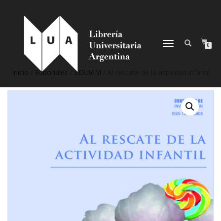
NAVEGACIÓN
0
DESPLEGABLE
Inicio
/
Editoriales
/
EDUVIM
/ Al rescate de la actividad infantil