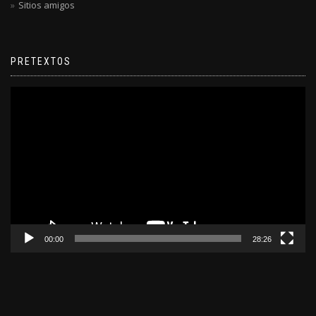
Sitios amigos
PRETEXTOS
Reproductor
de
video
00:00
28:26