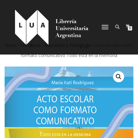
NAVEGACIÓN
0
DESPLEGABLE
Inicio
/
Temáticas
/
Educación y Pedagogía
/ Acto escolar como
formato comunicativo Todo está en la memoria