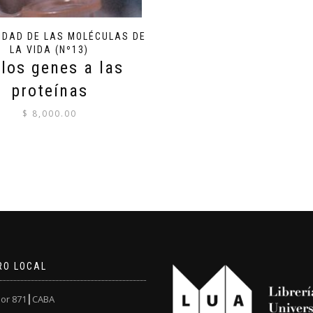
MIDAD DE LAS MOLÉCULAS DE
LA VIDA (Nº13)
 los genes a las
proteínas
$
8,000.00
RO LOCAL
or 871┃CABA