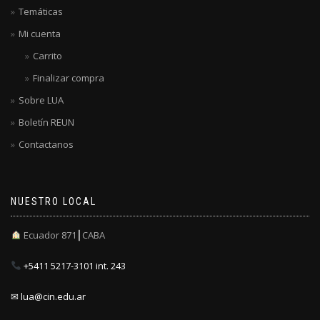
Temáticas
Mi cuenta
Carrito
Finalizar compra
Sobre LUA
Boletín REUN
Contactanos
NUESTRO LOCAL
Ecuador 871┃CABA
+5411 5217-3101 int. 243
✉ lua@cin.edu.ar