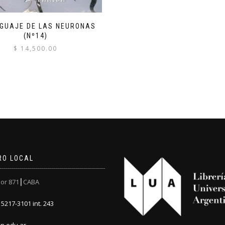
NGUAJE DE LAS NEURONAS
(Nº14)
$
14,500.00
RO LOCAL
or 871┃CABA
5217-3101 int. 243