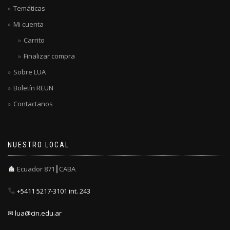
Temáticas
Mi cuenta
Carrito
Finalizar compra
Sobre LUA
Boletín REUN
Contactanos
NUESTRO LOCAL
Ecuador 871┃CABA
+5411 5217-3101 int. 243
✉ lua@cin.edu.ar