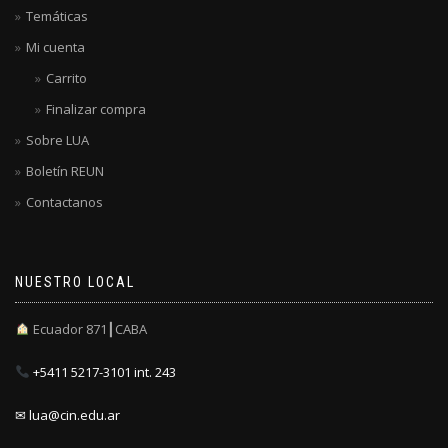
Temáticas
Mi cuenta
Carrito
Finalizar compra
Sobre LUA
Boletín REUN
Contactanos
NUESTRO LOCAL
Ecuador 871┃CABA
+5411 5217-3101 int. 243
✉ lua@cin.edu.ar