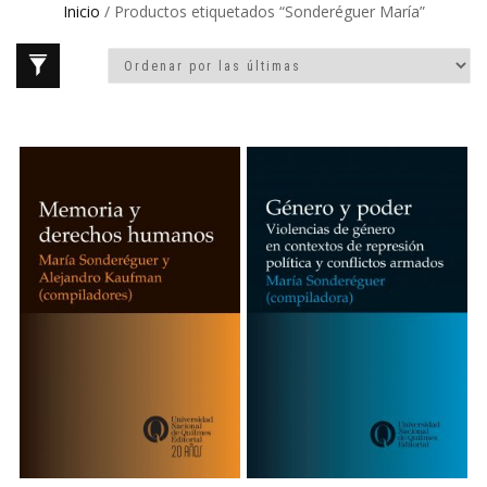
Inicio
/ Productos etiquetados “Sonderéguer María”