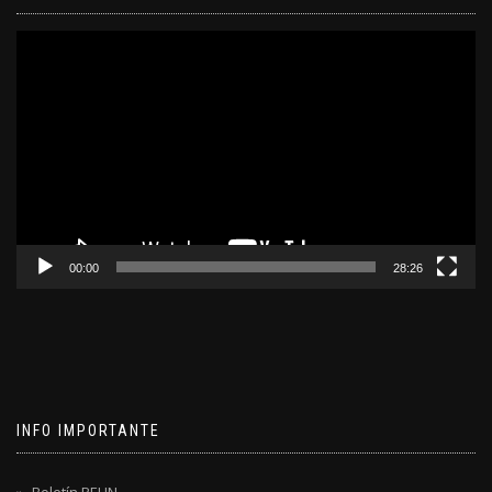
Reproductor
de
video
00:00
28:26
INFO IMPORTANTE