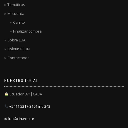
Temáticas
Mi cuenta
Carrito
Finalizar compra
Sobre LUA
Boletín REUN
Contactanos
NUESTRO LOCAL
Ecuador 871┃CABA
+5411 5217-3101 int. 243
✉ lua@cin.edu.ar