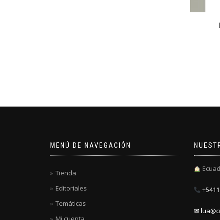
MENÚ DE NAVEGACIÓN
NUEST
Ecuad
Tienda
Editoriales
+5411 
Temáticas
✉ lua@ci
Mi cuenta