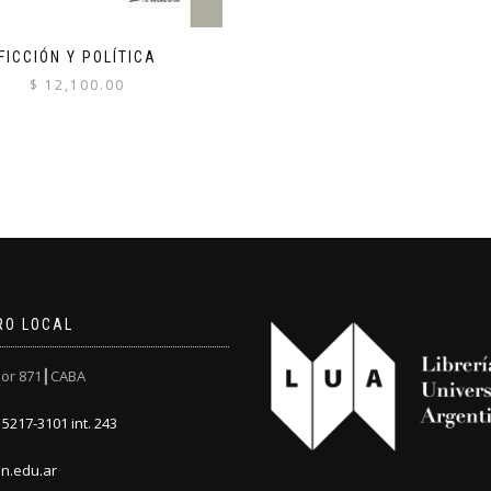
FICCIÓN Y POLÍTICA
$
12,100.00
RO LOCAL
or 871┃CABA
5217-3101 int. 243
n.edu.ar