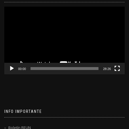
Reproductor
de
video
00:00
28:26
INFO IMPORTANTE
Boletín REUN