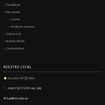
Temáticas
Mi cuenta
Carrito
Finalizar compra
Sobre LUA
Boletín REUN
Contactanos
NUESTRO LOCAL
Ecuador 871┃CABA
+5411 5217-3101 int. 243
✉ lua@cin.edu.ar