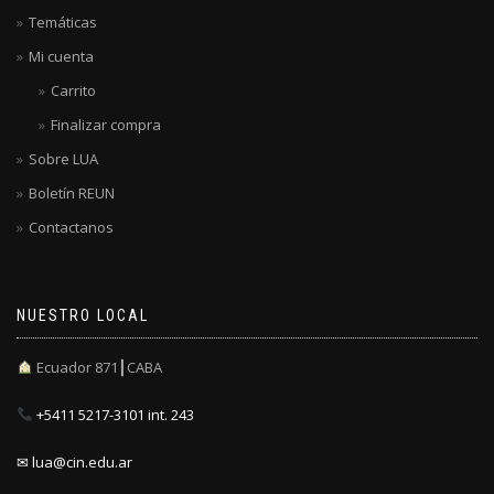
Temáticas
Mi cuenta
Carrito
Finalizar compra
Sobre LUA
Boletín REUN
Contactanos
NUESTRO LOCAL
Ecuador 871┃CABA
+5411 5217-3101 int. 243
✉ lua@cin.edu.ar