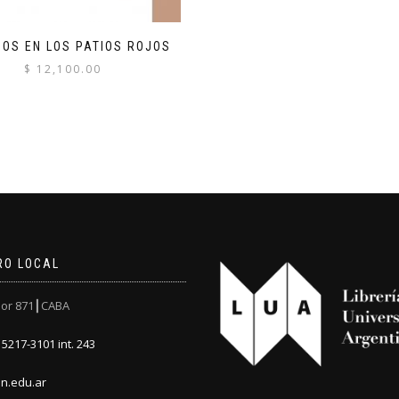
GOS EN LOS PATIOS ROJOS
$
12,100.00
RO LOCAL
or 871┃CABA
5217-3101 int. 243
n.edu.ar