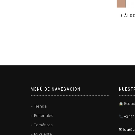
DIÁLO
MENÚ DE NAVEGACIÓN
NUEST
Ecuad
Tienda
Editoriales
+5411 
Temáticas
✉ lua@ci
Mi cuenta