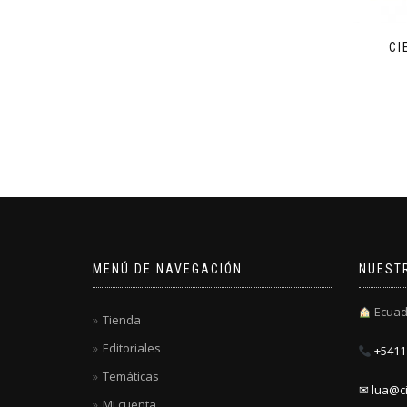
CI
MENÚ DE NAVEGACIÓN
NUEST
Ecuad
Tienda
Editoriales
+5411 
Temáticas
✉ lua@ci
Mi cuenta