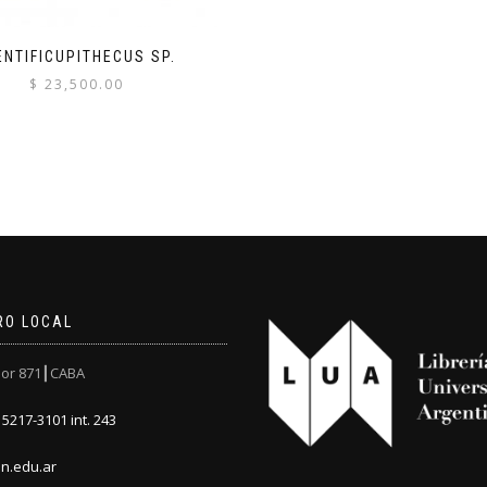
ENTIFICUPITHECUS SP.
$
23,500.00
RO LOCAL
or 871┃CABA
5217-3101 int. 243
n.edu.ar