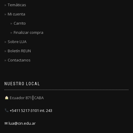
Temáticas
Mi cuenta
Carrito
Finalizar compra
Sobre LUA
Boletín REUN
Contactanos
NUESTRO LOCAL
Ecuador 871┃CABA
+5411 5217-3101 int. 243
✉ lua@cin.edu.ar