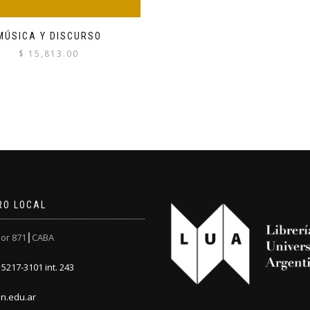
MÚSICA Y DISCURSO
$
15,813.00
RO LOCAL
or 871┃CABA
5217-3101 int. 243
n.edu.ar