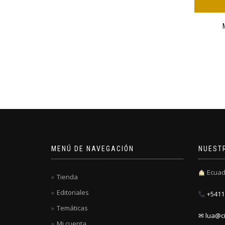
MENÚ DE NAVEGACIÓN
NUEST
Ecuad
Tienda
Editoriales
+5411 
Temáticas
✉ lua@ci
Mi cuenta