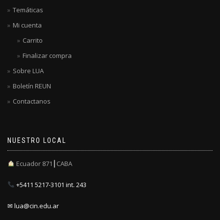
Temáticas
Mi cuenta
Carrito
Finalizar compra
Sobre LUA
Boletín REUN
Contactanos
NUESTRO LOCAL
Ecuador 871┃CABA
+5411 5217-3101 int. 243
✉ lua@cin.edu.ar