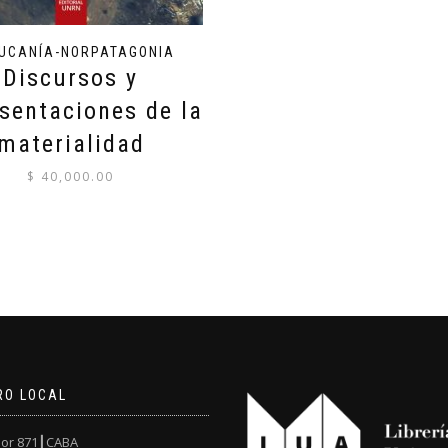
UCANÍA-NORPATAGONIA
Discursos y
sentaciones de la
materialidad
$
40,000.00
RO LOCAL
or 871┃CABA