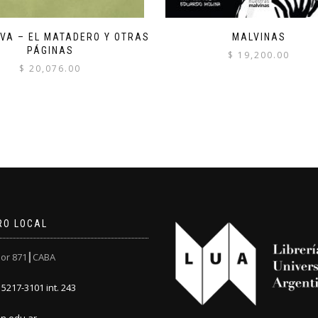
IVA – EL MATADERO Y OTRAS
MALVINAS
PÁGINAS
$
19,200.00
$
20,076.00
RO LOCAL
or 871┃CABA
5217-3101 int. 243