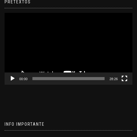
PRETEXTOS
Reproductor
de
video
00:00
28:26
INFO IMPORTANTE